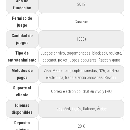
Año de
2012
fundación
Permiso de
Curazao
juego
Cantidad de
1000+
juegos
Tipo de
Juegos en vivo, tragamonedas, blackjack, roulette,
entretenimiento
baccarat, poker, juegos populares, Rasca y gana
Métodos de
Visa, Mastercard, criptomonedas, N26, billetera
pagos
electrónica, transferencia bancarias, Revolut
Suporte al
Correo electrónico, chat en vivo y FAQ
cliente
Idiomas
Español, Inglés, Italiano, Árabe
disponibles
Depósito
20 €
mínimo