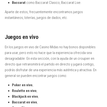
Baccarat
como Baccarat Clasico, Baccarat Live.
Aparte de estos, frecuentemente encontramos juegos
instantáneos, loterías, juegos de dados, etc.
Juegos en vivo
En los juegos en vivo de Casino Midas no hay bonos disponibles
para usar, pero esto no hace que la experiencia ofrecida sea
desagradable. En esta sección, con la ayuda de un croupier en
directo que retransmitirá el partido en directo y jugará contigo,
podrás disfrutar de una experiencia más auténtica y atractiva. En
general se pueden encontrar juegos como:
Poker en vivo
,
Roulette en vivo
,
Blackjack en vivo
,
Baccarat en vivo
,