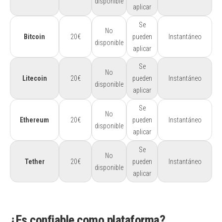
disponible
aplicar
Se
No
Bitcoin
20€
pueden
Instantáneo
disponible
aplicar
Se
No
Litecoin
20€
pueden
Instantáneo
disponible
aplicar
Se
No
Ethereum
20€
pueden
Instantáneo
disponible
aplicar
Se
No
Tether
20€
pueden
Instantáneo
disponible
aplicar
¿Es confiable como plataforma?