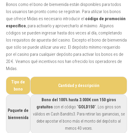
Bonos como el bono de bienvenida están disponibles para todos
los usuarios tan pronto como se registran. Para utilizar los bonos
que ofrece Midas es necesario introducir el
código de promoción
específico
, para activarlo y aprovecharlo al máximo. Algunos
códigos se pueden ingresar hasta dos veces al día, completando
los requisitos de apuesta del casino. Excepto el bono de bienvenida
que sólo se puede utilizar una vez. El depósito mínimo requerido
por el casino para cualquier depósito para activar los bonos es de
20 €. Veamos qué incentivos nos han ofrecido los operadores de
Midas.
Tipo de
Cantidad y descripción
bono
Bono del 100% hasta 3.000€ con 150 giros
gratuitos
con el código “
GOLD150
“. Los giros son
Paquete de
válidos en Cash Bandits3. Para retirar las ganancias, se
bienvenida
debe apostar el bono más el monto del depósito al
menos 40 veces.