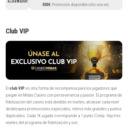
eZeeWallet
500€
. Promoción disponible sólo una vez.
Club VIP
El
club VIP
es otra forma de recompensa para los jugadores que
juegan en Midas Casino con perseverancia y pasión. El programa de
fidelización del casino está dividido en niveles; alcanzar cada nivel
desbloquea promociones especiales, retiros más grandes y puntos
duplicados. Cada 1€ jugado corresponde a 1 punto Comp. Hay tres
niveles del programa de fidelización y son: