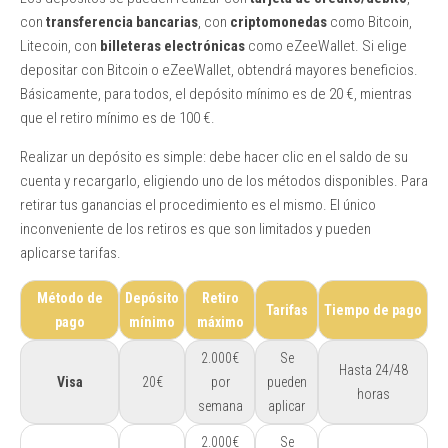
con
transferencia bancarias
, con
criptomonedas
como Bitcoin,
Litecoin, con
billeteras electrónicas
como eZeeWallet. Si elige
depositar con Bitcoin o eZeeWallet, obtendrá mayores beneficios.
Básicamente, para todos, el depósito mínimo es de 20 €, mientras
que el retiro mínimo es de 100 €.
Realizar un depósito es simple: debe hacer clic en el saldo de su
cuenta y recargarlo, eligiendo uno de los métodos disponibles. Para
retirar tus ganancias el procedimiento es el mismo. El único
inconveniente de los retiros es que son limitados y pueden
aplicarse tarifas.
Método de
Depósito
Retiro
Tarifas
Tiempo de pago
pago
mínimo
máximo
2.000€
Se
Hasta 24/48
Visa
20€
por
pueden
horas
semana
aplicar
2.000€
Se