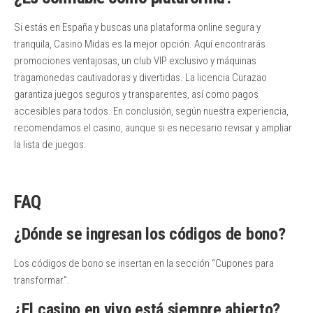
Si estás en España y buscas una plataforma online segura y
tranquila, Casino Midas es la mejor opción. Aquí encontrarás
promociones ventajosas, un club VIP exclusivo y máquinas
tragamonedas cautivadoras y divertidas. La licencia Curazao
garantiza juegos seguros y transparentes, así como pagos
accesibles para todos. En conclusión, según nuestra experiencia,
recomendamos el casino, aunque si es necesario revisar y ampliar
la lista de juegos.
FAQ
¿Dónde se ingresan los códigos de bono?
Los códigos de bono se insertan en la sección “Cupones para
transformar”.
¿El casino en vivo está siempre abierto?