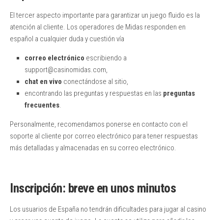
El tercer aspecto importante para garantizar un juego fluido es la
atención al cliente. Los operadores de Midas responden en
español a cualquier duda y cuestión vía
correo electrónico
escribiendo a
support@casinomidas.com
,
chat en vivo
conectándose al sitio,
encontrando las preguntas y respuestas en las
preguntas
frecuentes
.
Personalmente, recomendamos ponerse en contacto con el
soporte al cliente por correo electrónico para tener respuestas
más detalladas y almacenadas en su correo electrónico.
Inscripción: breve en unos minutos
Los usuarios de España no tendrán dificultades para jugar al casino