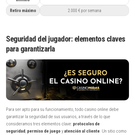
Retiro máximo
2.000 € por semana
Seguridad del jugador: elementos claves
para garantizarla
Para ser apto para su funcionamiento, todo casino online debe
garantizar la seguridad de sus usuarios, a través de lo que
consideramos tres elementos clave:
protocolos de
seguridad
,
permiso de juego
y
atención al cliente
. Un sitio como