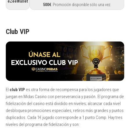
eZeeWallet
500€
. Promoción disponible sólo una vez.
Club VIP
El
club VIP
es otra forma de recompensa para los jugadores que
juegan en Midas Casino con perseverancia y pasión. El programa de
fidelización del casino está dividido en niveles; alcanzar cada nivel
desbloquea promociones especiales, retiros más grandes y puntos
duplicados. Cada 1€ jugado corresponde a 1 punto Comp. Hay tres
niveles del programa de fidelización y son: