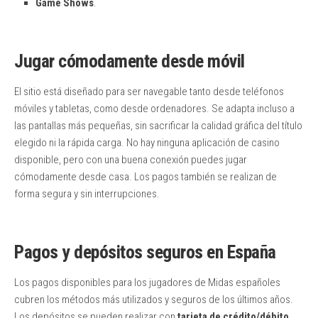
Game Shows
.
Jugar cómodamente desde móvil
El sitio está diseñado para ser navegable tanto desde teléfonos
móviles y tabletas, como desde ordenadores. Se adapta incluso a
las pantallas más pequeñas, sin sacrificar la calidad gráfica del título
elegido ni la rápida carga. No hay ninguna aplicación de casino
disponible, pero con una buena conexión puedes jugar
cómodamente desde casa. Los pagos también se realizan de
forma segura y sin interrupciones.
Pagos y depósitos seguros en España
Los pagos disponibles para los jugadores de Midas españoles
cubren los métodos más utilizados y seguros de los últimos años.
Los depósitos se pueden realizar con
tarjeta de crédito/débito
,