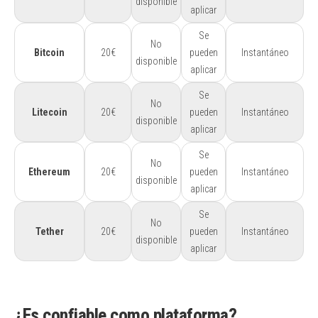
disponible
aplicar
Se
No
Bitcoin
20€
pueden
Instantáneo
disponible
aplicar
Se
No
Litecoin
20€
pueden
Instantáneo
disponible
aplicar
Se
No
Ethereum
20€
pueden
Instantáneo
disponible
aplicar
Se
No
Tether
20€
pueden
Instantáneo
disponible
aplicar
¿Es confiable como plataforma?