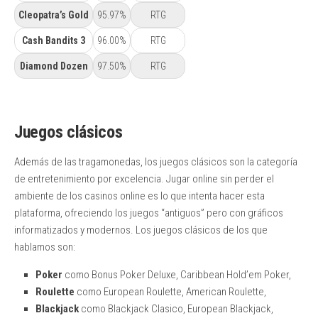
Cleopatra’s Gold
95.97%
RTG
Cash Bandits 3
96.00%
RTG
Diamond Dozen
97.50%
RTG
Juegos clásicos
Además de las tragamonedas, los juegos clásicos son la categoría
de entretenimiento por excelencia. Jugar online sin perder el
ambiente de los casinos online es lo que intenta hacer esta
plataforma, ofreciendo los juegos “antiguos” pero con gráficos
informatizados y modernos. Los juegos clásicos de los que
hablamos son:
Poker
como Bonus Poker Deluxe, Caribbean Hold’em Poker,
Roulette
como European Roulette, American Roulette,
Blackjack
como Blackjack Clasico, European Blackjack,