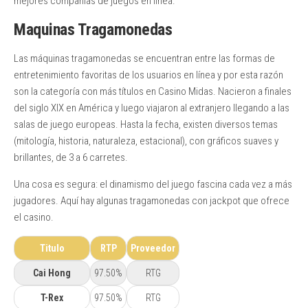
mejores compañías de juegos en línea.
Maquinas Tragamonedas
Las máquinas tragamonedas se encuentran entre las formas de
entretenimiento favoritas de los usuarios en línea y por esta razón
son la categoría con más títulos en Casino Midas. Nacieron a finales
del siglo XIX en América y luego viajaron al extranjero llegando a las
salas de juego europeas. Hasta la fecha, existen diversos temas
(mitología, historia, naturaleza, estacional), con gráficos suaves y
brillantes, de 3 a 6 carretes.
Una cosa es segura: el dinamismo del juego fascina cada vez a más
jugadores. Aquí hay algunas tragamonedas con jackpot que ofrece
el casino.
Titulo
RTP
Proveedor
Cai Hong
97.50%
RTG
T-Rex
97.50%
RTG