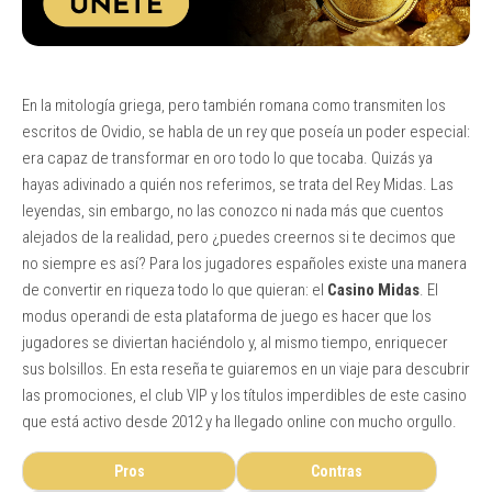
En la mitología griega, pero también romana como transmiten los
escritos de Ovidio, se habla de un rey que poseía un poder especial:
era capaz de transformar en oro todo lo que tocaba. Quizás ya
hayas adivinado a quién nos referimos, se trata del Rey Midas. Las
leyendas, sin embargo, no las conozco ni nada más que cuentos
alejados de la realidad, pero ¿puedes creernos si te decimos que
no siempre es así? Para los jugadores españoles existe una manera
de convertir en riqueza todo lo que quieran: el
Casino Midas
. El
modus operandi de esta plataforma de juego es hacer que los
jugadores se diviertan haciéndolo y, al mismo tiempo, enriquecer
sus bolsillos. En esta reseña te guiaremos en un viaje para descubrir
las promociones, el club VIP y los títulos imperdibles de este casino
que está activo desde 2012 y ha llegado online con mucho orgullo.
Pros
Contras