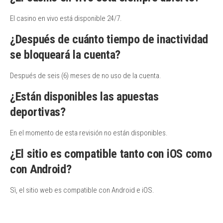
El casino en vivo está disponible 24/7.
¿Después de cuánto tiempo de inactividad
se bloqueará la cuenta?
Después de seis (6) meses de no uso de la cuenta.
¿Están disponibles las apuestas
deportivas?
En el momento de esta revisión no están disponibles.
¿El sitio es compatible tanto con iOS como
con Android?
Sì, el sitio web es compatible con Android e iOS.