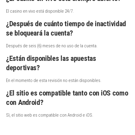
El casino en vivo está disponible 24/7.
¿Después de cuánto tiempo de inactividad
se bloqueará la cuenta?
Después de seis (6) meses de no uso de la cuenta.
¿Están disponibles las apuestas
deportivas?
En el momento de esta revisión no están disponibles.
¿El sitio es compatible tanto con iOS como
con Android?
Sì, el sitio web es compatible con Android e iOS.