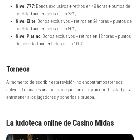
Nivel 777
: Bonos exclusivos + retiros en 48 horas + puntos de
fidelidad aumentados en un 25%;
Nivel Elite
: Bonos exclusivos + retiros en 24 horas + puntos de
fidelidad aumentados en un 50%;
Nivel Platino
: Bonos exclusivos + retiros en 12 horas + puntos
de fidelidad aumentados en un 100%.
Torneos
Al momento de escribir esta revisión, no encontramos torneos
activos. Lo cual es una pena porque son una gran oportunidad para
entretener a los jugadores y ponerlos a prueba.
La ludoteca online de Casino Midas