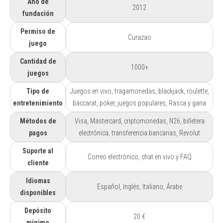
Año de
2012
fundación
Permiso de
Curazao
juego
Cantidad de
1000+
juegos
Tipo de
Juegos en vivo, tragamonedas, blackjack, roulette,
entretenimiento
baccarat, poker, juegos populares, Rasca y gana
Métodos de
Visa, Mastercard, criptomonedas, N26, billetera
pagos
electrónica, transferencia bancarias, Revolut
Suporte al
Correo electrónico, chat en vivo y FAQ
cliente
Idiomas
Español, Inglés, Italiano, Árabe
disponibles
Depósito
20 €
mínimo