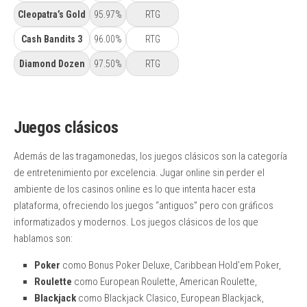
Cleopatra’s Gold
95.97%
RTG
Cash Bandits 3
96.00%
RTG
Diamond Dozen
97.50%
RTG
Juegos clásicos
Además de las tragamonedas, los juegos clásicos son la categoría
de entretenimiento por excelencia. Jugar online sin perder el
ambiente de los casinos online es lo que intenta hacer esta
plataforma, ofreciendo los juegos “antiguos” pero con gráficos
informatizados y modernos. Los juegos clásicos de los que
hablamos son:
Poker
como Bonus Poker Deluxe, Caribbean Hold’em Poker,
Roulette
como European Roulette, American Roulette,
Blackjack
como Blackjack Clasico, European Blackjack,