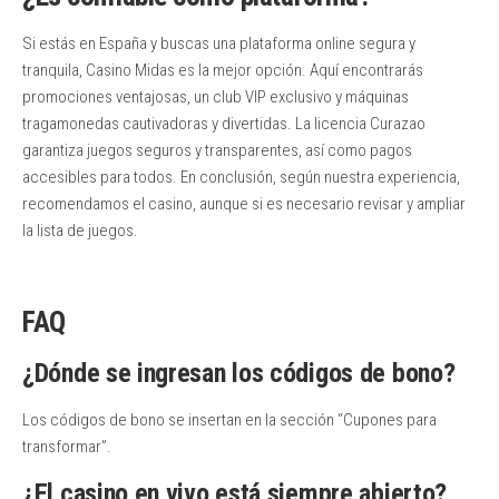
Si estás en España y buscas una plataforma online segura y
tranquila, Casino Midas es la mejor opción. Aquí encontrarás
promociones ventajosas, un club VIP exclusivo y máquinas
tragamonedas cautivadoras y divertidas. La licencia Curazao
garantiza juegos seguros y transparentes, así como pagos
accesibles para todos. En conclusión, según nuestra experiencia,
recomendamos el casino, aunque si es necesario revisar y ampliar
la lista de juegos.
FAQ
¿Dónde se ingresan los códigos de bono?
Los códigos de bono se insertan en la sección “Cupones para
transformar”.
¿El casino en vivo está siempre abierto?