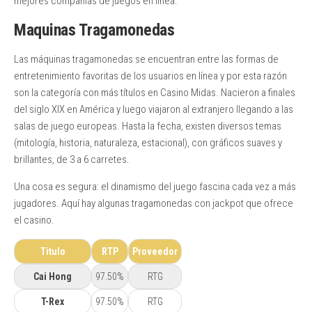
mejores compañías de juegos en línea.
Maquinas Tragamonedas
Las máquinas tragamonedas se encuentran entre las formas de
entretenimiento favoritas de los usuarios en línea y por esta razón
son la categoría con más títulos en Casino Midas. Nacieron a finales
del siglo XIX en América y luego viajaron al extranjero llegando a las
salas de juego europeas. Hasta la fecha, existen diversos temas
(mitología, historia, naturaleza, estacional), con gráficos suaves y
brillantes, de 3 a 6 carretes.
Una cosa es segura: el dinamismo del juego fascina cada vez a más
jugadores. Aquí hay algunas tragamonedas con jackpot que ofrece
el casino.
Titulo
RTP
Proveedor
Cai Hong
97.50%
RTG
T-Rex
97.50%
RTG