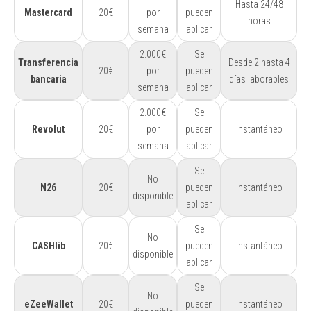
Hasta 24/48
Mastercard
20€
por
pueden
horas
semana
aplicar
2.000€
Se
Transferencia
Desde 2 hasta 4
20€
por
pueden
bancaria
días laborables
semana
aplicar
2.000€
Se
Revolut
20€
por
pueden
Instantáneo
semana
aplicar
Se
No
N26
20€
pueden
Instantáneo
disponible
aplicar
Se
No
CASHlib
20€
pueden
Instantáneo
disponible
aplicar
Se
No
eZeeWallet
20€
pueden
Instantáneo