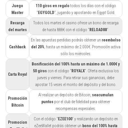
Juego
110 giros en regalo
todos los días con el código
Master
“
EGYGOLD
“, jugando y apostando en Egypt Gold.
Recarga
Todos los martes el casino ofrece un bono de recarga
del martes
de hasta 888€ con el código “
RELOAD88
“.
En las apuestas perdidas podrás obtener un
reembolso
Cashback
del 20%
, hasta un máximo de 2.000€. Promoción activa
sólo los miércoles.
Bonificación del 100% hasta un máximo de 1.000€ y
50 giros
con el código “
ROYALX
”. Oferta exclusiva los
Carta Royal
jueves y viernes. Para retirar sus ganancias, debe
apostar 15 veces el monto del depósito y del bono.
Al realizar un depósito de Bitcoin,
se
acumulan
Promoción
puntos
por el club de fidelidad para obtener
Bitcoin
recompensas especiales.
Con el código “
EZEE100
” y realizando un depósito en
Promocion
eZeeWallet podrás obtener un
bono del 100% hasta