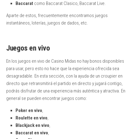
Baccarat
como Baccarat Clasico, Baccarat Live.
Aparte de estos, frecuentemente encontramos juegos
instantáneos, loterías, juegos de dados, etc.
Juegos en vivo
En los juegos en vivo de Casino Midas no hay bonos disponibles
para usar, pero esto no hace que la experiencia ofrecida sea
desagradable. En esta sección, con la ayuda de un croupier en
directo que retransmitirá el partido en directo y jugará contigo,
podrás disfrutar de una experiencia más auténtica y atractiva. En
general se pueden encontrar juegos como:
Poker en vivo
,
Roulette en vivo
,
Blackjack en vivo
,
Baccarat en vivo
,