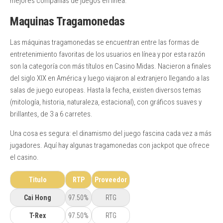
mejores compañías de juegos en línea.
Maquinas Tragamonedas
Las máquinas tragamonedas se encuentran entre las formas de
entretenimiento favoritas de los usuarios en línea y por esta razón
son la categoría con más títulos en Casino Midas. Nacieron a finales
del siglo XIX en América y luego viajaron al extranjero llegando a las
salas de juego europeas. Hasta la fecha, existen diversos temas
(mitología, historia, naturaleza, estacional), con gráficos suaves y
brillantes, de 3 a 6 carretes.
Una cosa es segura: el dinamismo del juego fascina cada vez a más
jugadores. Aquí hay algunas tragamonedas con jackpot que ofrece
el casino.
Titulo
RTP
Proveedor
Cai Hong
97.50%
RTG
T-Rex
97.50%
RTG