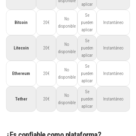
disponible
aplicar
Se
No
Bitcoin
20€
pueden
Instantáneo
disponible
aplicar
Se
No
Litecoin
20€
pueden
Instantáneo
disponible
aplicar
Se
No
Ethereum
20€
pueden
Instantáneo
disponible
aplicar
Se
No
Tether
20€
pueden
Instantáneo
disponible
aplicar
¿Es confiable como plataforma?