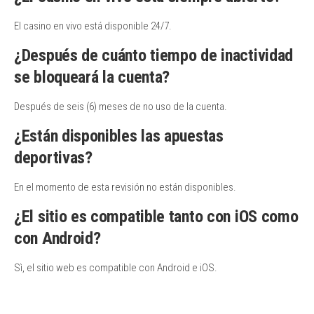
El casino en vivo está disponible 24/7.
¿Después de cuánto tiempo de inactividad
se bloqueará la cuenta?
Después de seis (6) meses de no uso de la cuenta.
¿Están disponibles las apuestas
deportivas?
En el momento de esta revisión no están disponibles.
¿El sitio es compatible tanto con iOS como
con Android?
Sì, el sitio web es compatible con Android e iOS.