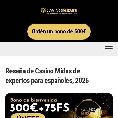
Skip
to
content
Obtén un bono de 500€
Reseña de Casino Midas de
expertos para españoles, 2026