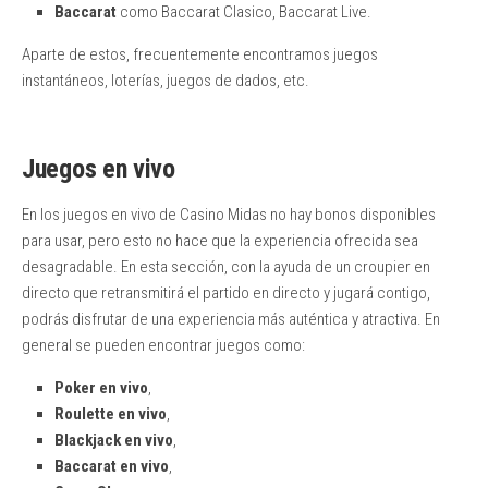
Baccarat
como Baccarat Clasico, Baccarat Live.
Aparte de estos, frecuentemente encontramos juegos
instantáneos, loterías, juegos de dados, etc.
Juegos en vivo
En los juegos en vivo de Casino Midas no hay bonos disponibles
para usar, pero esto no hace que la experiencia ofrecida sea
desagradable. En esta sección, con la ayuda de un croupier en
directo que retransmitirá el partido en directo y jugará contigo,
podrás disfrutar de una experiencia más auténtica y atractiva. En
general se pueden encontrar juegos como:
Poker en vivo
,
Roulette en vivo
,
Blackjack en vivo
,
Baccarat en vivo
,