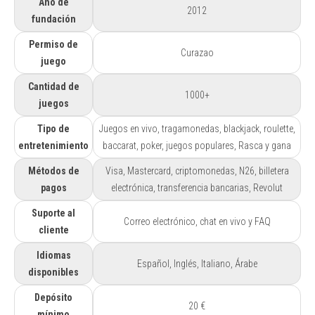
Año de
2012
fundación
Permiso de
Curazao
juego
Cantidad de
1000+
juegos
Tipo de
Juegos en vivo, tragamonedas, blackjack, roulette,
entretenimiento
baccarat, poker, juegos populares, Rasca y gana
Métodos de
Visa, Mastercard, criptomonedas, N26, billetera
pagos
electrónica, transferencia bancarias, Revolut
Suporte al
Correo electrónico, chat en vivo y FAQ
cliente
Idiomas
Español, Inglés, Italiano, Árabe
disponibles
Depósito
20 €
mínimo