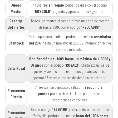
Juego
110 giros en regalo
todos los días con el código
Master
“
EGYGOLD
“, jugando y apostando en Egypt Gold.
Recarga
Todos los martes el casino ofrece un bono de recarga
del martes
de hasta 888€ con el código “
RELOAD88
“.
En las apuestas perdidas podrás obtener un
reembolso
Cashback
del 20%
, hasta un máximo de 2.000€. Promoción activa
sólo los miércoles.
Bonificación del 100% hasta un máximo de 1.000€ y
50 giros
con el código “
ROYALX
”. Oferta exclusiva los
Carta Royal
jueves y viernes. Para retirar sus ganancias, debe
apostar 15 veces el monto del depósito y del bono.
Al realizar un depósito de Bitcoin,
se
acumulan
Promoción
puntos
por el club de fidelidad para obtener
Bitcoin
recompensas especiales.
Con el código “
EZEE100
” y realizando un depósito en
Promocion
eZeeWallet podrás obtener un
bono del 100% hasta