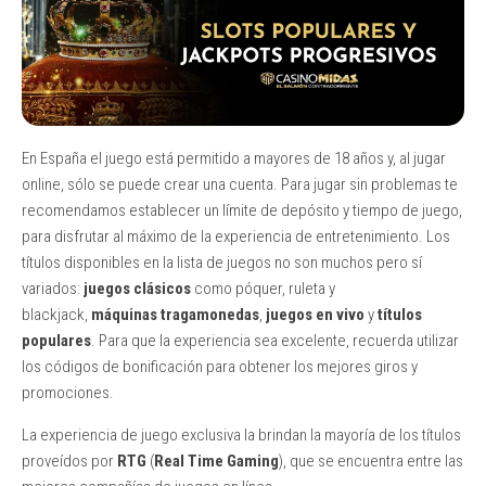
En España el juego está permitido a mayores de 18 años y, al jugar
online, sólo se puede crear una cuenta. Para jugar sin problemas te
recomendamos establecer un límite de depósito y tiempo de juego,
para disfrutar al máximo de la experiencia de entretenimiento. Los
títulos disponibles en la lista de juegos no son muchos pero sí
variados:
juegos clásicos
como póquer, ruleta y
blackjack,
máquinas tragamonedas
,
juegos en vivo
y
títulos
populares
. Para que la experiencia sea excelente, recuerda utilizar
los códigos de bonificación para obtener los mejores giros y
promociones.
La experiencia de juego exclusiva la brindan la mayoría de los títulos
proveídos por
RTG
(
Real Time Gaming
), que se encuentra entre las