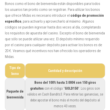
Bonos como el bono de bienvenida están disponibles para todos
los usuarios tan pronto como se registran. Para utilizar los bonos
que ofrece Midas es necesario introducir el
código de promoción
específico
, para activarlo y aprovecharlo al máximo. Algunos
códigos se pueden ingresar hasta dos veces al día, completando
los requisitos de apuesta del casino. Excepto el bono de bienvenida
que sólo se puede utilizar una vez. El depósito mínimo requerido
por el casino para cualquier depósito para activar los bonos es de
20 €. Veamos qué incentivos nos han ofrecido los operadores de
Midas.
Tipo de
Cantidad y descripción
bono
Bono del 100% hasta 3.000€ con 150 giros
gratuitos
con el código “
GOLD150
“. Los giros son
Paquete de
válidos en Cash Bandits3. Para retirar las ganancias, se
bienvenida
debe apostar el bono más el monto del depósito al
menos 40 veces.