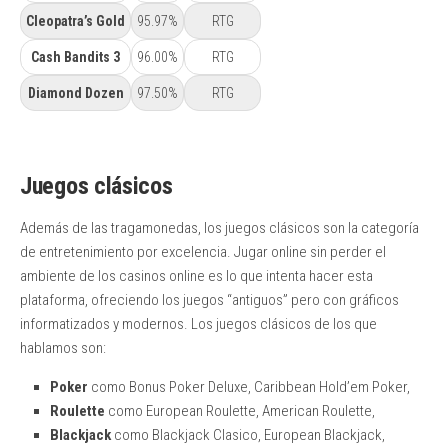
Cleopatra’s Gold
95.97%
RTG
Cash Bandits 3
96.00%
RTG
Diamond Dozen
97.50%
RTG
Juegos clásicos
Además de las tragamonedas, los juegos clásicos son la categoría
de entretenimiento por excelencia. Jugar online sin perder el
ambiente de los casinos online es lo que intenta hacer esta
plataforma, ofreciendo los juegos “antiguos” pero con gráficos
informatizados y modernos. Los juegos clásicos de los que
hablamos son:
Poker
como Bonus Poker Deluxe, Caribbean Hold’em Poker,
Roulette
como European Roulette, American Roulette,
Blackjack
como Blackjack Clasico, European Blackjack,