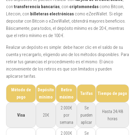
con
transferencia bancarias
, con
criptomonedas
como Bitcoin,
Litecoin, con
billeteras electrónicas
como eZeeWallet. Si elige
depositar con Bitcoin o eZeeWallet, obtendrá mayores beneficios.
Básicamente, para todos, el depósito mínimo es de 20 €, mientras
que el retiro mínimo es de 100 €.
Realizar un depósito es simple: debe hacer clic en el saldo de su
cuenta y recargarlo, eligiendo uno de los métodos disponibles. Para
retirar tus ganancias el procedimiento es el mismo. El único
inconveniente de los retiros es que son limitados y pueden
aplicarse tarifas.
Método de
Depósito
Retiro
Tarifas
Tiempo de pago
pago
mínimo
máximo
2.000€
Se
Hasta 24/48
Visa
20€
por
pueden
horas
semana
aplicar
2.000€
Se