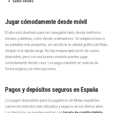
Game Shows
.
Jugar cómodamente desde móvil
El sitio está diseñado para ser navegable tanto desde teléfonos
móviles y tabletas, como desde ordenadores. Se adapta incluso a
las pantallas más pequeñas, sin sacrificar la calidad gráfica del título
elegido ni la rápida carga. No hay ninguna aplicación de casino
disponible, pero con una buena conexión puedes jugar
cómodamente desde casa. Los pagos también se realizan de
forma segura y sin interrupciones.
Pagos y depósitos seguros en España
Los pagos disponibles para los jugadores de Midas españoles
cubren los métodos más utilizados y seguros de los últimos años.
Los depósitos se pueden realizar con
tarjeta de crédito/débito
,