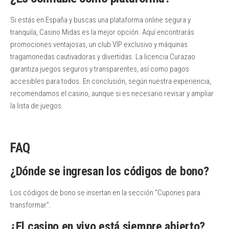
Si estás en España y buscas una plataforma online segura y
tranquila, Casino Midas es la mejor opción. Aquí encontrarás
promociones ventajosas, un club VIP exclusivo y máquinas
tragamonedas cautivadoras y divertidas. La licencia Curazao
garantiza juegos seguros y transparentes, así como pagos
accesibles para todos. En conclusión, según nuestra experiencia,
recomendamos el casino, aunque si es necesario revisar y ampliar
la lista de juegos.
FAQ
¿Dónde se ingresan los códigos de bono?
Los códigos de bono se insertan en la sección “Cupones para
transformar”.
¿El casino en vivo está siempre abierto?