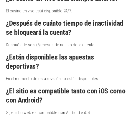
El casino en vivo está disponible 24/7.
¿Después de cuánto tiempo de inactividad
se bloqueará la cuenta?
Después de seis (6) meses de no uso de la cuenta.
¿Están disponibles las apuestas
deportivas?
En el momento de esta revisión no están disponibles.
¿El sitio es compatible tanto con iOS como
con Android?
Sì, el sitio web es compatible con Android e iOS.