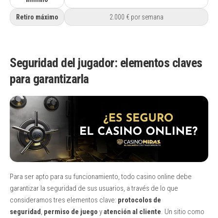
Retiro máximo
2.000 € por semana
Seguridad del jugador: elementos claves
para garantizarla
Para ser apto para su funcionamiento, todo casino online debe
garantizar la seguridad de sus usuarios, a través de lo que
consideramos tres elementos clave:
protocolos de
seguridad
,
permiso de juego
y
atención al cliente
. Un sitio como