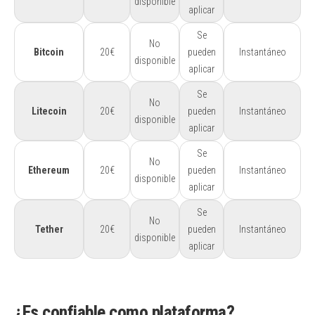
disponible
aplicar
Se
No
Bitcoin
20€
pueden
Instantáneo
disponible
aplicar
Se
No
Litecoin
20€
pueden
Instantáneo
disponible
aplicar
Se
No
Ethereum
20€
pueden
Instantáneo
disponible
aplicar
Se
No
Tether
20€
pueden
Instantáneo
disponible
aplicar
¿Es confiable como plataforma?