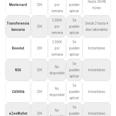
Hasta 24/48
Mastercard
20€
por
pueden
horas
semana
aplicar
2.000€
Se
Transferencia
Desde 2 hasta 4
20€
por
pueden
bancaria
días laborables
semana
aplicar
2.000€
Se
Revolut
20€
por
pueden
Instantáneo
semana
aplicar
Se
No
N26
20€
pueden
Instantáneo
disponible
aplicar
Se
No
CASHlib
20€
pueden
Instantáneo
disponible
aplicar
Se
No
eZeeWallet
20€
pueden
Instantáneo