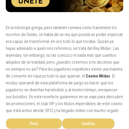
En la mitología griega, pero también romana como transmiten los
escritos de Ovidio, se habla de un rey que poseía un poder especial:
era capaz de transformar en oro todo lo que tocaba. Quizás ya
hayas adivinado a quién nos referimos, se trata del Rey Midas. Las
leyendas, sin embargo, no las conozco ni nada más que cuentos
alejados de la realidad, pero ¿puedes creernos si te decimos que
no siempre es así? Para los jugadores españoles existe una manera
de convertir en riqueza todo lo que quieran: el
Casino Midas
. El
modus operandi de esta plataforma de juego es hacer que los
jugadores se diviertan haciéndolo y, al mismo tiempo, enriquecer
sus bolsillos. En esta reseña te guiaremos en un viaje para descubrir
las promociones, el club VIP y los títulos imperdibles de este casino
que está activo desde 2012 y ha llegado online con mucho orgullo.
Pros
Contras