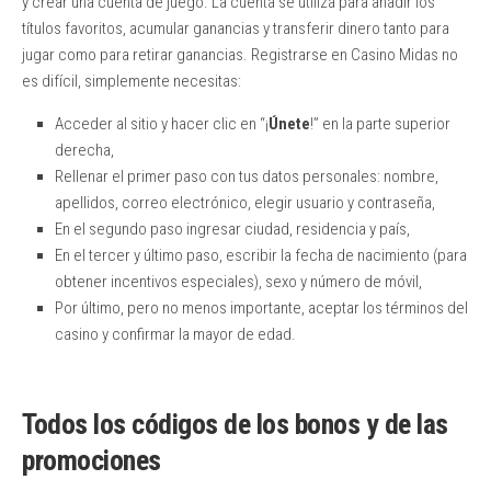
y crear una cuenta de juego. La cuenta se utiliza para añadir los
títulos favoritos, acumular ganancias y transferir dinero tanto para
jugar como para retirar ganancias. Registrarse en Casino Midas no
es difícil, simplemente necesitas:
Acceder al sitio y hacer clic en “¡
Únete
!” en la parte superior
derecha,
Rellenar el primer paso con tus datos personales: nombre,
apellidos, correo electrónico, elegir usuario y contraseña,
En el segundo paso ingresar ciudad, residencia y país,
En el tercer y último paso, escribir la fecha de nacimiento (para
obtener incentivos especiales), sexo y número de móvil,
Por último, pero no menos importante, aceptar los términos del
casino y confirmar la mayor de edad.
Todos los códigos de los bonos y de las
promociones