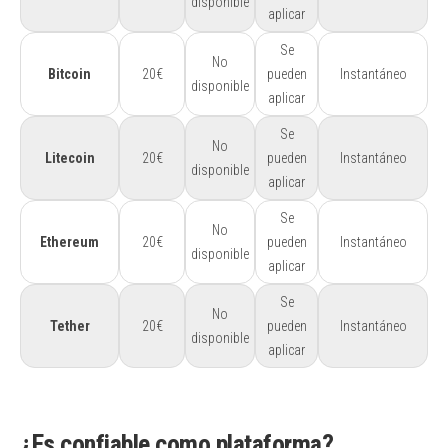
disponible
aplicar
Se
No
Bitcoin
20€
pueden
Instantáneo
disponible
aplicar
Se
No
Litecoin
20€
pueden
Instantáneo
disponible
aplicar
Se
No
Ethereum
20€
pueden
Instantáneo
disponible
aplicar
Se
No
Tether
20€
pueden
Instantáneo
disponible
aplicar
¿Es confiable como plataforma?