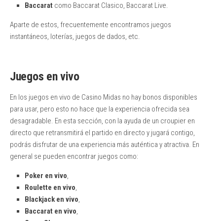
Baccarat
como Baccarat Clasico, Baccarat Live.
Aparte de estos, frecuentemente encontramos juegos
instantáneos, loterías, juegos de dados, etc.
Juegos en vivo
En los juegos en vivo de Casino Midas no hay bonos disponibles
para usar, pero esto no hace que la experiencia ofrecida sea
desagradable. En esta sección, con la ayuda de un croupier en
directo que retransmitirá el partido en directo y jugará contigo,
podrás disfrutar de una experiencia más auténtica y atractiva. En
general se pueden encontrar juegos como:
Poker en vivo
,
Roulette en vivo
,
Blackjack en vivo
,
Baccarat en vivo
,