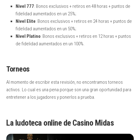
Nivel 777
: Bonos exclusivos + retiros en 48 horas + puntos de
fidelidad aumentados en un 25%;
Nivel Elite
: Bonos exclusivos + retiros en 24 horas + puntos de
fidelidad aumentados en un 50%;
Nivel Platino
: Bonos exclusivos + retiros en 12 horas + puntos
de fidelidad aumentados en un 100%.
Torneos
Al momento de escribir esta revisión, no encontramos torneos
activos. Lo cual es una pena porque son una gran oportunidad para
entretener a los jugadores y ponerlos a prueba.
La ludoteca online de Casino Midas