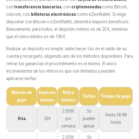
con
transferencia bancarias
, con
criptomonedas
como Bitcoin,
Litecoin, con
billeteras electrónicas
como eZeeWallet. Si elige
depositar con Bitcoin o eZeeWallet, obtendrá mayores beneficios.
Básicamente, para todos, el depósito mínimo es de 20 €, mientras
que el retiro mínimo es de 100 €.
Realizar un depósito es simple: debe hacer clic en el saldo de su
cuenta y recargarlo, eligiendo uno de los métodos disponibles. Para
retirar tus ganancias el procedimiento es el mismo. El único
inconveniente de los retiros es que son limitados y pueden
aplicarse tarifas.
Método de
Depósito
Retiro
Tarifas
Tiempo de pago
pago
mínimo
máximo
2.000€
Se
Hasta 24/48
Visa
20€
por
pueden
horas
semana
aplicar
2.000€
Se