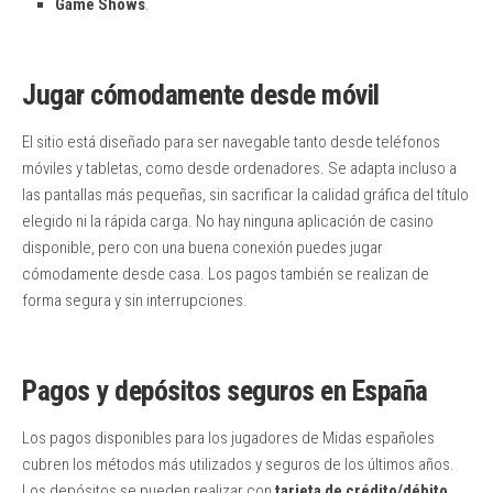
Game Shows
.
Jugar cómodamente desde móvil
El sitio está diseñado para ser navegable tanto desde teléfonos
móviles y tabletas, como desde ordenadores. Se adapta incluso a
las pantallas más pequeñas, sin sacrificar la calidad gráfica del título
elegido ni la rápida carga. No hay ninguna aplicación de casino
disponible, pero con una buena conexión puedes jugar
cómodamente desde casa. Los pagos también se realizan de
forma segura y sin interrupciones.
Pagos y depósitos seguros en España
Los pagos disponibles para los jugadores de Midas españoles
cubren los métodos más utilizados y seguros de los últimos años.
Los depósitos se pueden realizar con
tarjeta de crédito/débito
,