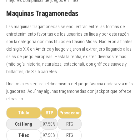
mejores compañías de juegos en línea.
Maquinas Tragamonedas
Las máquinas tragamonedas se encuentran entre las formas de
entretenimiento favoritas de los usuarios en línea y por esta razón
son la categoría con más títulos en Casino Midas. Nacieron a finales
del siglo XIX en América y luego viajaron al extranjero llegando a las
salas de juego europeas. Hasta la fecha, existen diversos temas
(mitología, historia, naturaleza, estacional), con gráficos suaves y
brillantes, de 3 a 6 carretes.
Una cosa es segura: el dinamismo del juego fascina cada vez a más
jugadores. Aquí hay algunas tragamonedas con jackpot que ofrece
el casino.
Titulo
RTP
Proveedor
Cai Hong
97.50%
RTG
T-Rex
97.50%
RTG