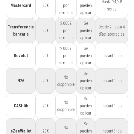
Hasta 24/48
Mastercard
20€
por
pueden
horas
semana
aplicar
2.000€
Se
Transferencia
Desde 2 hasta 4
20€
por
pueden
bancaria
días laborables
semana
aplicar
2.000€
Se
Revolut
20€
por
pueden
Instantáneo
semana
aplicar
Se
No
N26
20€
pueden
Instantáneo
disponible
aplicar
Se
No
CASHlib
20€
pueden
Instantáneo
disponible
aplicar
Se
No
eZeeWallet
20€
pueden
Instantáneo