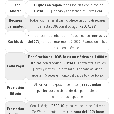
Juego
110 giros en regalo
todos los días con el código
Master
“
EGYGOLD
“, jugando y apostando en Egypt Gold.
Recarga
Todos los martes el casino ofrece un bono de recarga
del martes
de hasta 888€ con el código “
RELOAD88
“.
En las apuestas perdidas podrás obtener un
reembolso
Cashback
del 20%
, hasta un máximo de 2.000€. Promoción activa
sólo los miércoles.
Bonificación del 100% hasta un máximo de 1.000€ y
50 giros
con el código “
ROYALX
”. Oferta exclusiva los
Carta Royal
jueves y viernes. Para retirar sus ganancias, debe
apostar 15 veces el monto del depósito y del bono.
Al realizar un depósito de Bitcoin,
se
acumulan
Promoción
puntos
por el club de fidelidad para obtener
Bitcoin
recompensas especiales.
Con el código “
EZEE100
” y realizando un depósito en
Promocion
eZeeWallet podrás obtener un
bono del 100% hasta