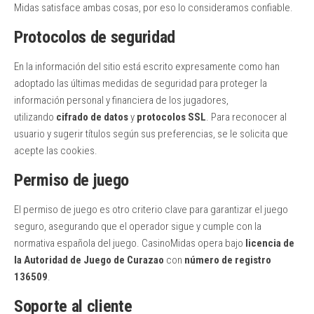
Midas satisface ambas cosas, por eso lo consideramos confiable.
Protocolos de seguridad
En la información del sitio está escrito expresamente como han
adoptado las últimas medidas de seguridad para proteger la
información personal y financiera de los jugadores,
utilizando
cifrado de datos
y
protocolos SSL
. Para reconocer al
usuario y sugerir títulos según sus preferencias, se le solicita que
acepte las cookies.
Permiso de juego
El permiso de juego es otro criterio clave para garantizar el juego
seguro, asegurando que el operador sigue y cumple con la
normativa española del juego. CasinoMidas opera bajo
licencia de
la Autoridad de Juego de Curazao
con
número de registro
136509
.
Soporte al cliente