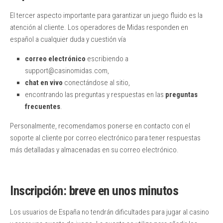
El tercer aspecto importante para garantizar un juego fluido es la
atención al cliente. Los operadores de Midas responden en
español a cualquier duda y cuestión vía
correo electrónico
escribiendo a
support@casinomidas.com
,
chat en vivo
conectándose al sitio,
encontrando las preguntas y respuestas en las
preguntas
frecuentes
.
Personalmente, recomendamos ponerse en contacto con el
soporte al cliente por correo electrónico para tener respuestas
más detalladas y almacenadas en su correo electrónico.
Inscripción: breve en unos minutos
Los usuarios de España no tendrán dificultades para jugar al casino