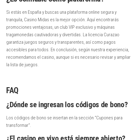
Si estás en España y buscas una plataforma online segura y
tranquila, Casino Midas es la mejor opción. Aquí encontrarás
promociones ventajosas, un club VIP exclusivo y máquinas
tragamonedas cautivadoras y divertidas. La licencia Curazao
garantiza juegos seguros y transparentes, así como pagos
accesibles para todos. En conclusión, según nuestra experiencia,
recomendamos el casino, aunque si es necesario revisar y ampliar
la lista de juegos.
FAQ
¿Dónde se ingresan los códigos de bono?
Los códigos de bono se insertan en la sección “Cupones para
transformar”.
¿El casino en vivo está siempre abierto?