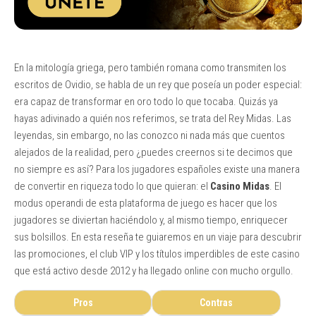
En la mitología griega, pero también romana como transmiten los
escritos de Ovidio, se habla de un rey que poseía un poder especial:
era capaz de transformar en oro todo lo que tocaba. Quizás ya
hayas adivinado a quién nos referimos, se trata del Rey Midas. Las
leyendas, sin embargo, no las conozco ni nada más que cuentos
alejados de la realidad, pero ¿puedes creernos si te decimos que
no siempre es así? Para los jugadores españoles existe una manera
de convertir en riqueza todo lo que quieran: el
Casino Midas
. El
modus operandi de esta plataforma de juego es hacer que los
jugadores se diviertan haciéndolo y, al mismo tiempo, enriquecer
sus bolsillos. En esta reseña te guiaremos en un viaje para descubrir
las promociones, el club VIP y los títulos imperdibles de este casino
que está activo desde 2012 y ha llegado online con mucho orgullo.
Pros
Contras