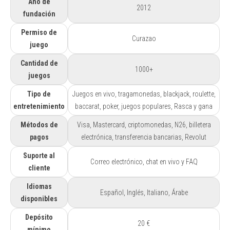
Año de
2012
fundación
Permiso de
Curazao
juego
Cantidad de
1000+
juegos
Tipo de
Juegos en vivo, tragamonedas, blackjack, roulette,
entretenimiento
baccarat, poker, juegos populares, Rasca y gana
Métodos de
Visa, Mastercard, criptomonedas, N26, billetera
pagos
electrónica, transferencia bancarias, Revolut
Suporte al
Correo electrónico, chat en vivo y FAQ
cliente
Idiomas
Español, Inglés, Italiano, Árabe
disponibles
Depósito
20 €
mínimo