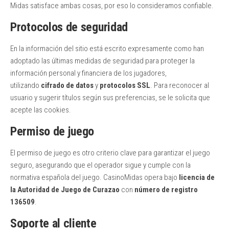
Midas satisface ambas cosas, por eso lo consideramos confiable.
Protocolos de seguridad
En la información del sitio está escrito expresamente como han
adoptado las últimas medidas de seguridad para proteger la
información personal y financiera de los jugadores,
utilizando
cifrado de datos
y
protocolos SSL
. Para reconocer al
usuario y sugerir títulos según sus preferencias, se le solicita que
acepte las cookies.
Permiso de juego
El permiso de juego es otro criterio clave para garantizar el juego
seguro, asegurando que el operador sigue y cumple con la
normativa española del juego. CasinoMidas opera bajo
licencia de
la Autoridad de Juego de Curazao
con
número de registro
136509
.
Soporte al cliente