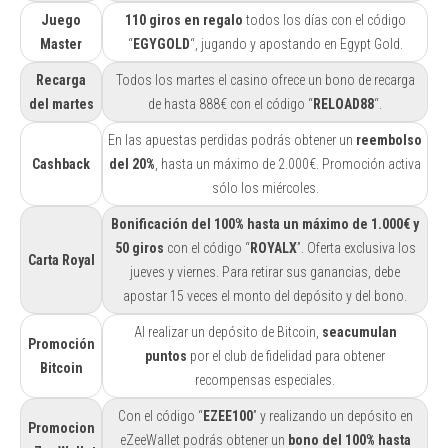
Juego
110 giros en regalo
todos los días con el código
Master
“
EGYGOLD
“, jugando y apostando en Egypt Gold.
Recarga
Todos los martes el casino ofrece un bono de recarga
del martes
de hasta 888€ con el código “
RELOAD88
“.
En las apuestas perdidas podrás obtener un
reembolso
Cashback
del 20%
, hasta un máximo de 2.000€. Promoción activa
sólo los miércoles.
Bonificación del 100% hasta un máximo de 1.000€ y
50 giros
con el código “
ROYALX
”. Oferta exclusiva los
Carta Royal
jueves y viernes. Para retirar sus ganancias, debe
apostar 15 veces el monto del depósito y del bono.
Al realizar un depósito de Bitcoin,
se
acumulan
Promoción
puntos
por el club de fidelidad para obtener
Bitcoin
recompensas especiales.
Con el código “
EZEE100
” y realizando un depósito en
Promocion
eZeeWallet podrás obtener un
bono del 100% hasta