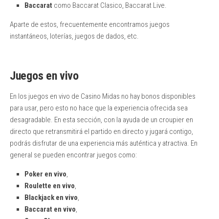
Baccarat
como Baccarat Clasico, Baccarat Live.
Aparte de estos, frecuentemente encontramos juegos
instantáneos, loterías, juegos de dados, etc.
Juegos en vivo
En los juegos en vivo de Casino Midas no hay bonos disponibles
para usar, pero esto no hace que la experiencia ofrecida sea
desagradable. En esta sección, con la ayuda de un croupier en
directo que retransmitirá el partido en directo y jugará contigo,
podrás disfrutar de una experiencia más auténtica y atractiva. En
general se pueden encontrar juegos como:
Poker en vivo
,
Roulette en vivo
,
Blackjack en vivo
,
Baccarat en vivo
,