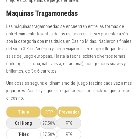
mejores compañías de juegos en línea.
Maquinas Tragamonedas
Las máquinas tragamonedas se encuentran entre las formas de
entretenimiento favoritas de los usuarios en línea y por esta razón
son la categoría con más títulos en Casino Midas. Nacieron a finales
del siglo XIX en América y luego viajaron al extranjero llegando a las
salas de juego europeas. Hasta la fecha, existen diversos temas
(mitología, historia, naturaleza, estacional), con gráficos suaves y
brillantes, de 3 a 6 carretes.
Una cosa es segura: el dinamismo del juego fascina cada vez a más
jugadores. Aquí hay algunas tragamonedas con jackpot que ofrece
el casino.
Titulo
RTP
Proveedor
Cai Hong
97.50%
RTG
T-Rex
97.50%
RTG