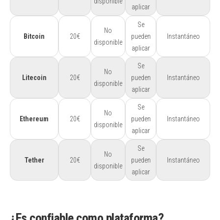
disponible
aplicar
Se
No
Bitcoin
20€
pueden
Instantáneo
disponible
aplicar
Se
No
Litecoin
20€
pueden
Instantáneo
disponible
aplicar
Se
No
Ethereum
20€
pueden
Instantáneo
disponible
aplicar
Se
No
Tether
20€
pueden
Instantáneo
disponible
aplicar
¿Es confiable como plataforma?