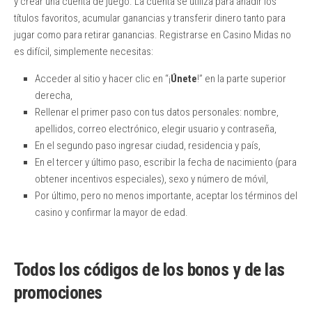
y crear una cuenta de juego. La cuenta se utiliza para añadir los
títulos favoritos, acumular ganancias y transferir dinero tanto para
jugar como para retirar ganancias. Registrarse en Casino Midas no
es difícil, simplemente necesitas:
Acceder al sitio y hacer clic en “¡
Únete
!” en la parte superior
derecha,
Rellenar el primer paso con tus datos personales: nombre,
apellidos, correo electrónico, elegir usuario y contraseña,
En el segundo paso ingresar ciudad, residencia y país,
En el tercer y último paso, escribir la fecha de nacimiento (para
obtener incentivos especiales), sexo y número de móvil,
Por último, pero no menos importante, aceptar los términos del
casino y confirmar la mayor de edad.
Todos los códigos de los bonos y de las
promociones