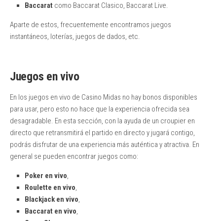
Baccarat
como Baccarat Clasico, Baccarat Live.
Aparte de estos, frecuentemente encontramos juegos
instantáneos, loterías, juegos de dados, etc.
Juegos en vivo
En los juegos en vivo de Casino Midas no hay bonos disponibles
para usar, pero esto no hace que la experiencia ofrecida sea
desagradable. En esta sección, con la ayuda de un croupier en
directo que retransmitirá el partido en directo y jugará contigo,
podrás disfrutar de una experiencia más auténtica y atractiva. En
general se pueden encontrar juegos como:
Poker en vivo
,
Roulette en vivo
,
Blackjack en vivo
,
Baccarat en vivo
,