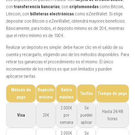
con
transferencia bancarias
, con
criptomonedas
como Bitcoin,
Litecoin, con
billeteras electrónicas
como eZeeWallet. Si elige
depositar con Bitcoin o eZeeWallet, obtendrá mayores beneficios.
Básicamente, para todos, el depósito mínimo es de 20 €, mientras
que el retiro mínimo es de 100 €.
Realizar un depósito es simple: debe hacer clic en el saldo de su
cuenta y recargarlo, eligiendo uno de los métodos disponibles. Para
retirar tus ganancias el procedimiento es el mismo. El único
inconveniente de los retiros es que son limitados y pueden
aplicarse tarifas.
Método de
Depósito
Retiro
Tarifas
Tiempo de pago
pago
mínimo
máximo
2.000€
Se
Hasta 24/48
Visa
20€
por
pueden
horas
semana
aplicar
2.000€
Se