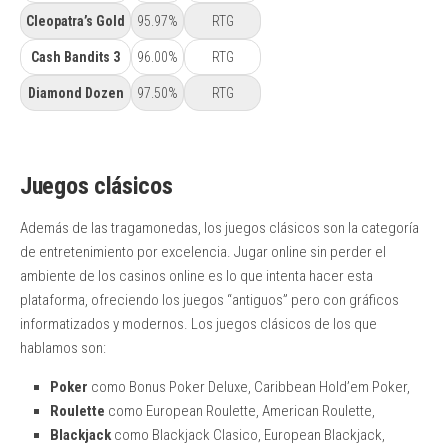
Cleopatra’s Gold
95.97%
RTG
Cash Bandits 3
96.00%
RTG
Diamond Dozen
97.50%
RTG
Juegos clásicos
Además de las tragamonedas, los juegos clásicos son la categoría
de entretenimiento por excelencia. Jugar online sin perder el
ambiente de los casinos online es lo que intenta hacer esta
plataforma, ofreciendo los juegos “antiguos” pero con gráficos
informatizados y modernos. Los juegos clásicos de los que
hablamos son:
Poker
como Bonus Poker Deluxe, Caribbean Hold’em Poker,
Roulette
como European Roulette, American Roulette,
Blackjack
como Blackjack Clasico, European Blackjack,