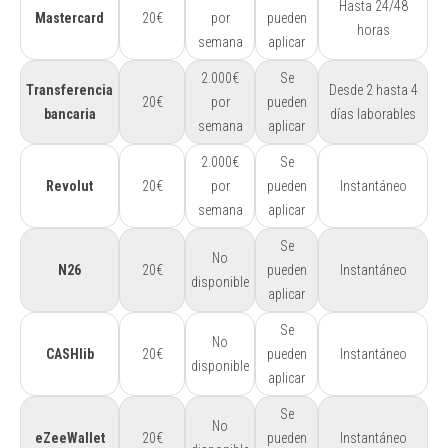
Hasta 24/48
Mastercard
20€
por
pueden
horas
semana
aplicar
2.000€
Se
Transferencia
Desde 2 hasta 4
20€
por
pueden
bancaria
días laborables
semana
aplicar
2.000€
Se
Revolut
20€
por
pueden
Instantáneo
semana
aplicar
Se
No
N26
20€
pueden
Instantáneo
disponible
aplicar
Se
No
CASHlib
20€
pueden
Instantáneo
disponible
aplicar
Se
No
eZeeWallet
20€
pueden
Instantáneo