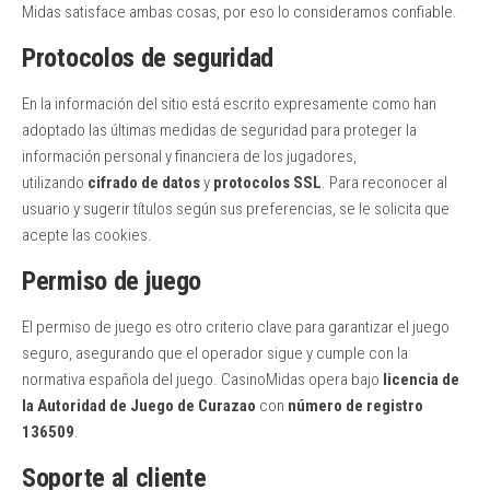
Midas satisface ambas cosas, por eso lo consideramos confiable.
Protocolos de seguridad
En la información del sitio está escrito expresamente como han
adoptado las últimas medidas de seguridad para proteger la
información personal y financiera de los jugadores,
utilizando
cifrado de datos
y
protocolos SSL
. Para reconocer al
usuario y sugerir títulos según sus preferencias, se le solicita que
acepte las cookies.
Permiso de juego
El permiso de juego es otro criterio clave para garantizar el juego
seguro, asegurando que el operador sigue y cumple con la
normativa española del juego. CasinoMidas opera bajo
licencia de
la Autoridad de Juego de Curazao
con
número de registro
136509
.
Soporte al cliente