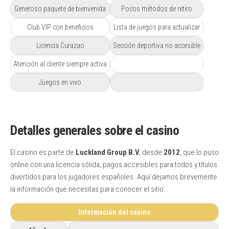
Generoso paquete de bienvenida
Pocos métodos de retiro
Club VIP con beneficios
Lista de juegos para actualizar
Licencia Curazao
Sección deportiva no accesible
Atención al cliente siempre activa
Juegos en vivo
Detalles generales sobre el casino
El casino es parte de
Luckland Group B.V.
desde
2012
, que lo puso
online con una licencia sólida, pagos accesibles para todos y títulos
divertidos para los jugadores españoles. Aquí dejamos brevemente
la información que necesitas para conocer el sitio:
Información del casino