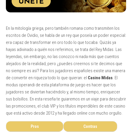
En la mitología griega, pero también romana como transmiten los
escritos de Ovidio, se habla de un rey que poseía un poder especial:
era capaz de transformar en oro todo lo que tocaba. Quizás ya
hayas adivinado a quién nos referimos, se trata del Rey Midas. Las
leyendas, sin embargo, no las conozco ni nada más que cuentos
alejados de la realidad, pero ¿puedes creernos si te decimos que
no siempre es así? Para los jugadores españoles existe una manera
de convertir en riqueza todo lo que quieran: el
Casino Midas
. El
modus operandi de esta plataforma de juego es hacer que los
jugadores se diviertan haciéndolo y, al mismo tiempo, enriquecer
sus bolsillos. En esta reseña te guiaremos en un viaje para descubrir
las promociones, el club VIP y los títulos imperdibles de este casino
que está activo desde 2012 y ha llegado online con mucho orgullo.
Pros
Contras