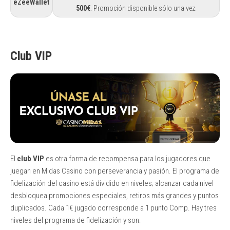
eZeeWallet
500€
. Promoción disponible sólo una vez.
Club VIP
El
club VIP
es otra forma de recompensa para los jugadores que
juegan en Midas Casino con perseverancia y pasión. El programa de
fidelización del casino está dividido en niveles; alcanzar cada nivel
desbloquea promociones especiales, retiros más grandes y puntos
duplicados. Cada 1€ jugado corresponde a 1 punto Comp. Hay tres
niveles del programa de fidelización y son: