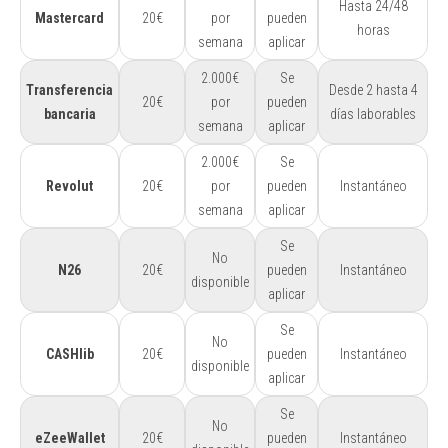
Hasta 24/48
Mastercard
20€
por
pueden
horas
semana
aplicar
2.000€
Se
Transferencia
Desde 2 hasta 4
20€
por
pueden
bancaria
días laborables
semana
aplicar
2.000€
Se
Revolut
20€
por
pueden
Instantáneo
semana
aplicar
Se
No
N26
20€
pueden
Instantáneo
disponible
aplicar
Se
No
CASHlib
20€
pueden
Instantáneo
disponible
aplicar
Se
No
eZeeWallet
20€
pueden
Instantáneo