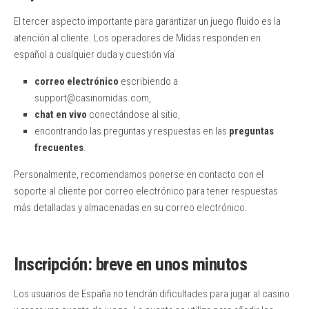
El tercer aspecto importante para garantizar un juego fluido es la
atención al cliente. Los operadores de Midas responden en
español a cualquier duda y cuestión vía
correo electrónico
escribiendo a
support@casinomidas.com
,
chat en vivo
conectándose al sitio,
encontrando las preguntas y respuestas en las
preguntas
frecuentes
.
Personalmente, recomendamos ponerse en contacto con el
soporte al cliente por correo electrónico para tener respuestas
más detalladas y almacenadas en su correo electrónico.
Inscripción: breve en unos minutos
Los usuarios de España no tendrán dificultades para jugar al casino