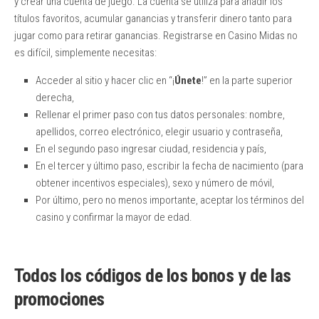
y crear una cuenta de juego. La cuenta se utiliza para añadir los
títulos favoritos, acumular ganancias y transferir dinero tanto para
jugar como para retirar ganancias. Registrarse en Casino Midas no
es difícil, simplemente necesitas:
Acceder al sitio y hacer clic en “¡
Únete
!” en la parte superior
derecha,
Rellenar el primer paso con tus datos personales: nombre,
apellidos, correo electrónico, elegir usuario y contraseña,
En el segundo paso ingresar ciudad, residencia y país,
En el tercer y último paso, escribir la fecha de nacimiento (para
obtener incentivos especiales), sexo y número de móvil,
Por último, pero no menos importante, aceptar los términos del
casino y confirmar la mayor de edad.
Todos los códigos de los bonos y de las
promociones