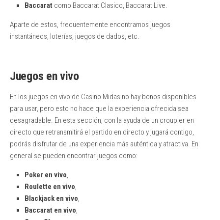
Baccarat
como Baccarat Clasico, Baccarat Live.
Aparte de estos, frecuentemente encontramos juegos
instantáneos, loterías, juegos de dados, etc.
Juegos en vivo
En los juegos en vivo de Casino Midas no hay bonos disponibles
para usar, pero esto no hace que la experiencia ofrecida sea
desagradable. En esta sección, con la ayuda de un croupier en
directo que retransmitirá el partido en directo y jugará contigo,
podrás disfrutar de una experiencia más auténtica y atractiva. En
general se pueden encontrar juegos como:
Poker en vivo
,
Roulette en vivo
,
Blackjack en vivo
,
Baccarat en vivo
,