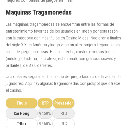
mejores compañías de juegos en línea.
Maquinas Tragamonedas
Las máquinas tragamonedas se encuentran entre las formas de
entretenimiento favoritas de los usuarios en línea y por esta razón
son la categoría con más títulos en Casino Midas. Nacieron a finales
del siglo XIX en América y luego viajaron al extranjero llegando a las
salas de juego europeas. Hasta la fecha, existen diversos temas
(mitología, historia, naturaleza, estacional), con gráficos suaves y
brillantes, de 3 a 6 carretes.
Una cosa es segura: el dinamismo del juego fascina cada vez a más
jugadores. Aquí hay algunas tragamonedas con jackpot que ofrece
el casino.
Titulo
RTP
Proveedor
Cai Hong
97.50%
RTG
T-Rex
97.50%
RTG