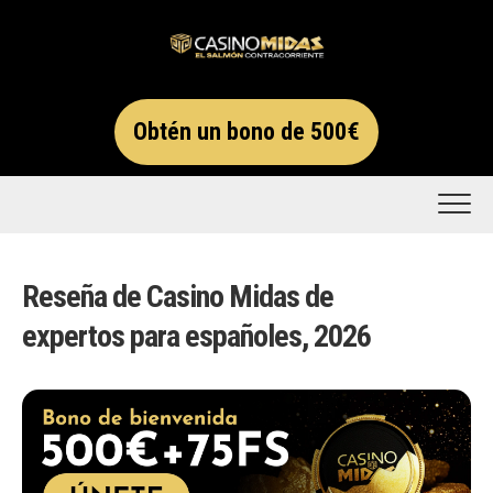
Skip
to
content
Obtén un bono de 500€
Reseña de Casino Midas de
expertos para españoles, 2026