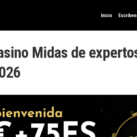
Inicio
Escríben
asino Midas de experto
2026