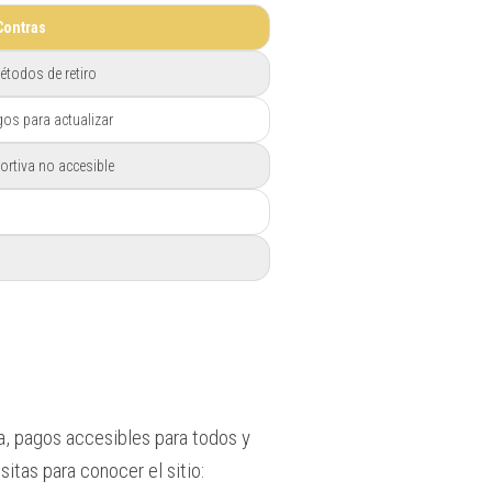
Contras
todos de retiro
gos para actualizar
ortiva no accesible
da, pagos accesibles para todos y
itas para conocer el sitio: