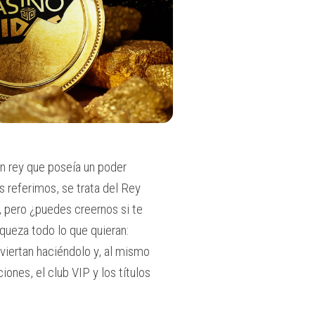
un rey que poseía un poder
s referimos, se trata del Rey
, pero ¿puedes creernos si te
queza todo lo que quieran:
viertan haciéndolo y, al mismo
ones, el club VIP y los títulos