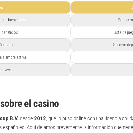
os
e de bienvenida
Pocos mé
 beneficios
Lista de jue
 Curazao
Sección dep
te siempre activa
en vivo
 sobre el casino
oup B.V.
desde
2012
, que lo puso online con una licencia sóli
res españoles. Aquí dejamos brevemente la información que neces