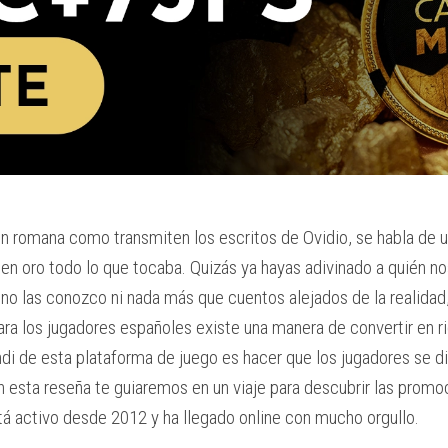
én romana como transmiten los escritos de Ovidio, se habla de 
 en oro todo lo que tocaba. Quizás ya hayas adivinado a quién no
no las conozco ni nada más que cuentos alejados de la realidad
a los jugadores españoles existe una manera de convertir en ri
di de esta plataforma de juego es hacer que los jugadores se di
n esta reseña te guiaremos en un viaje para descubrir las promoci
á activo desde 2012 y ha llegado online con mucho orgullo.