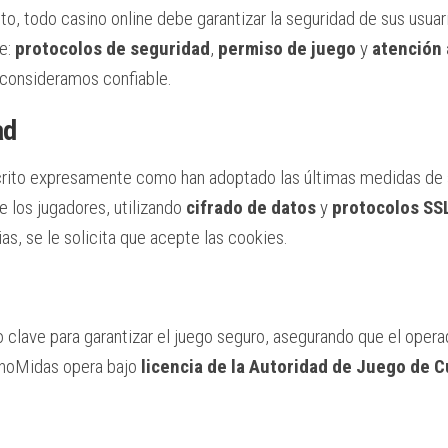
o, todo casino online debe garantizar la seguridad de sus usuari
e:
protocolos de seguridad
,
permiso de juego
y
atención 
 consideramos confiable.
ad
escrito expresamente como han adoptado las últimas medidas de 
e los jugadores, utilizando
cifrado de datos
y
protocolos SS
ias, se le solicita que acepte las cookies.
o clave para garantizar el juego seguro, asegurando que el oper
inoMidas opera bajo
licencia de la Autoridad de Juego de 