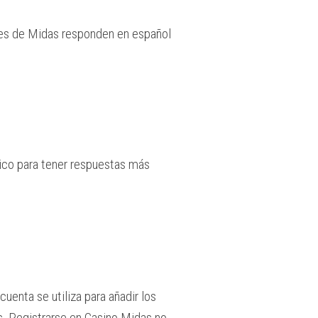
dores de Midas responden en español
ico para tener respuestas más
cuenta se utiliza para añadir los
as. Registrarse en Casino Midas no