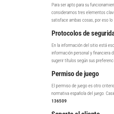
Para ser apto para su funcionamient
consideramos tres elementos clav
satisface ambas cosas, por eso lo
Protocolos de segurid
En la información del sitio está 
información personal y financiera d
sugerir títulos según sus preferenc
Permiso de juego
El permiso de juego es otro criteri
normativa española del juego. Cas
136509
.