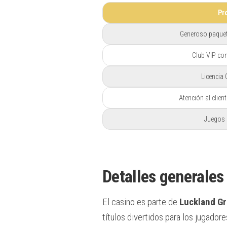
Pr
Generoso paquet
Club VIP con
Licencia
Atención al clien
Juegos 
Detalles generales
El casino es parte de
Luckland Gr
títulos divertidos para los jugado