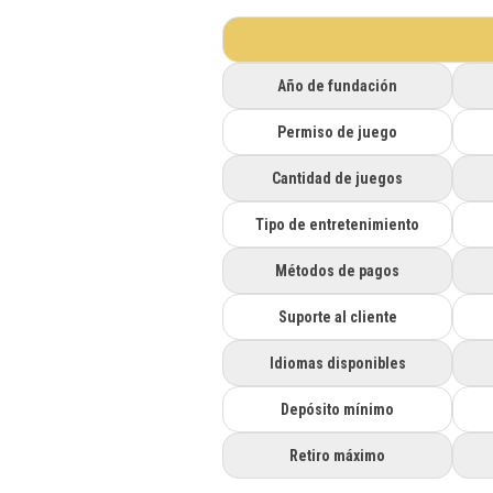
Año de fundación
Permiso de juego
Cantidad de juegos
Tipo de entretenimiento
Métodos de pagos
Suporte al cliente
Idiomas disponibles
Depósito mínimo
Retiro máximo