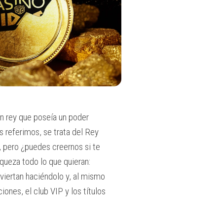
un rey que poseía un poder
s referimos, se trata del Rey
, pero ¿puedes creernos si te
queza todo lo que quieran:
viertan haciéndolo y, al mismo
ones, el club VIP y los títulos