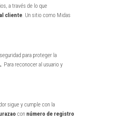
os, a través de lo que
al cliente
. Un sitio como Midas
seguridad para proteger la
L
. Para reconocer al usuario y
ador sigue y cumple con la
Curazao
con
número de registro