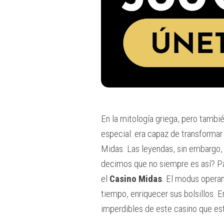
En la mitología griega, pero tambi
especial: era capaz de transformar
Midas. Las leyendas, sin embargo, 
decimos que no siempre es así? Par
el
Casino Midas
. El modus operan
tiempo, enriquecer sus bolsillos. E
imperdibles de este casino que est