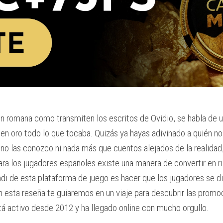
én romana como transmiten los escritos de Ovidio, se habla de 
 en oro todo lo que tocaba. Quizás ya hayas adivinado a quién no
no las conozco ni nada más que cuentos alejados de la realidad
a los jugadores españoles existe una manera de convertir en ri
di de esta plataforma de juego es hacer que los jugadores se di
n esta reseña te guiaremos en un viaje para descubrir las promoci
á activo desde 2012 y ha llegado online con mucho orgullo.