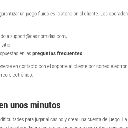
garantizar un juego fluido es la atención al cliente. Los opera
ndo a
support@casinomidas.com
,
sitio,
espuestas en las
preguntas frecuentes
.
se en contacto con el soporte al cliente por correo electrón
rreo electrónico.
 en unos minutos
ificultades para jugar al casino y crear una cuenta de juego. La 
as y transferir dinero tanto para jugar como para retirar gananci