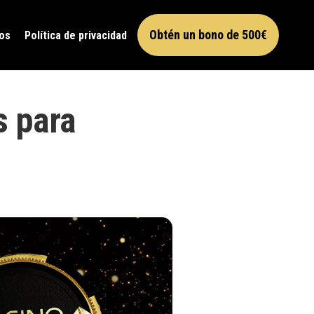
Obtén un bono de 500€
os
Política de privacidad
s para