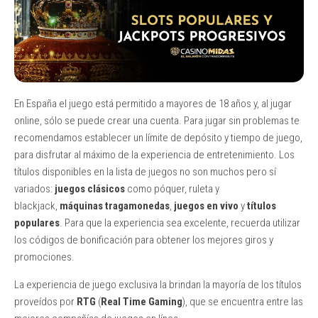
En España el juego está permitido a mayores de 18 años y, al jugar
online, sólo se puede crear una cuenta. Para jugar sin problemas te
recomendamos establecer un límite de depósito y tiempo de juego,
para disfrutar al máximo de la experiencia de entretenimiento. Los
títulos disponibles en la lista de juegos no son muchos pero sí
variados:
juegos clásicos
como póquer, ruleta y
blackjack,
máquinas tragamonedas
,
juegos en vivo
y
títulos
populares
. Para que la experiencia sea excelente, recuerda utilizar
los códigos de bonificación para obtener los mejores giros y
promociones.
La experiencia de juego exclusiva la brindan la mayoría de los títulos
proveídos por
RTG
(
Real Time Gaming
), que se encuentra entre las