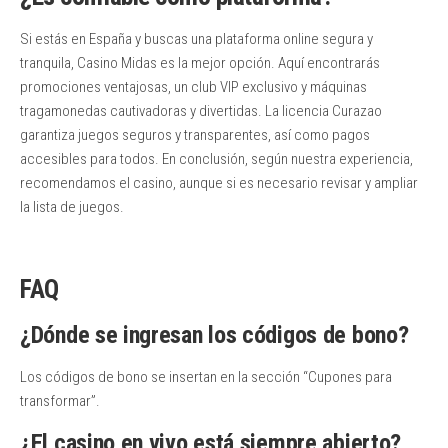
Si estás en España y buscas una plataforma online segura y
tranquila, Casino Midas es la mejor opción. Aquí encontrarás
promociones ventajosas, un club VIP exclusivo y máquinas
tragamonedas cautivadoras y divertidas. La licencia Curazao
garantiza juegos seguros y transparentes, así como pagos
accesibles para todos. En conclusión, según nuestra experiencia,
recomendamos el casino, aunque si es necesario revisar y ampliar
la lista de juegos.
FAQ
¿Dónde se ingresan los códigos de bono?
Los códigos de bono se insertan en la sección “Cupones para
transformar”.
¿El casino en vivo está siempre abierto?