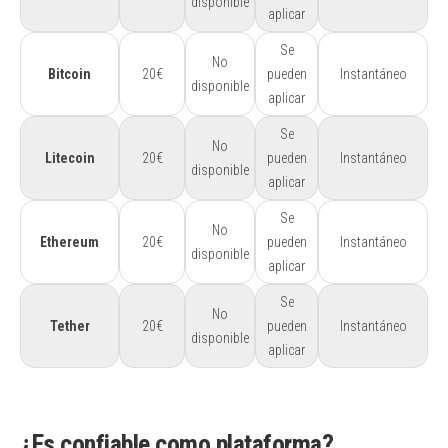
disponible
aplicar
Se
No
Bitcoin
20€
pueden
Instantáneo
disponible
aplicar
Se
No
Litecoin
20€
pueden
Instantáneo
disponible
aplicar
Se
No
Ethereum
20€
pueden
Instantáneo
disponible
aplicar
Se
No
Tether
20€
pueden
Instantáneo
disponible
aplicar
¿Es confiable como plataforma?