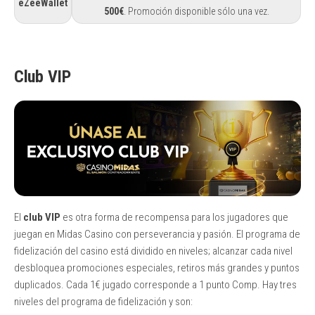
eZeeWallet
500€
. Promoción disponible sólo una vez.
Club VIP
El
club VIP
es otra forma de recompensa para los jugadores que
juegan en Midas Casino con perseverancia y pasión. El programa de
fidelización del casino está dividido en niveles; alcanzar cada nivel
desbloquea promociones especiales, retiros más grandes y puntos
duplicados. Cada 1€ jugado corresponde a 1 punto Comp. Hay tres
niveles del programa de fidelización y son: