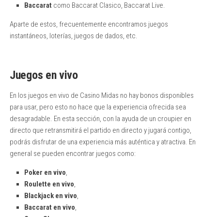
Baccarat
como Baccarat Clasico, Baccarat Live.
Aparte de estos, frecuentemente encontramos juegos
instantáneos, loterías, juegos de dados, etc.
Juegos en vivo
En los juegos en vivo de Casino Midas no hay bonos disponibles
para usar, pero esto no hace que la experiencia ofrecida sea
desagradable. En esta sección, con la ayuda de un croupier en
directo que retransmitirá el partido en directo y jugará contigo,
podrás disfrutar de una experiencia más auténtica y atractiva. En
general se pueden encontrar juegos como:
Poker en vivo
,
Roulette en vivo
,
Blackjack en vivo
,
Baccarat en vivo
,