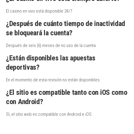
El casino en vivo está disponible 24/7.
¿Después de cuánto tiempo de inactividad
se bloqueará la cuenta?
Después de seis (6) meses de no uso de la cuenta.
¿Están disponibles las apuestas
deportivas?
En el momento de esta revisión no están disponibles.
¿El sitio es compatible tanto con iOS como
con Android?
Sì, el sitio web es compatible con Android e iOS.