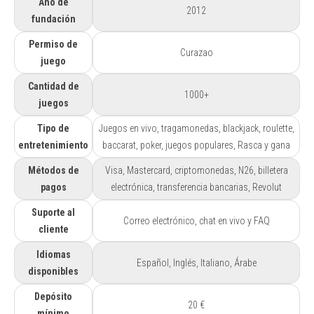
Año de
2012
fundación
Permiso de
Curazao
juego
Cantidad de
1000+
juegos
Tipo de
Juegos en vivo, tragamonedas, blackjack, roulette,
entretenimiento
baccarat, poker, juegos populares, Rasca y gana
Métodos de
Visa, Mastercard, criptomonedas, N26, billetera
pagos
electrónica, transferencia bancarias, Revolut
Suporte al
Correo electrónico, chat en vivo y FAQ
cliente
Idiomas
Español, Inglés, Italiano, Árabe
disponibles
Depósito
20 €
mínimo