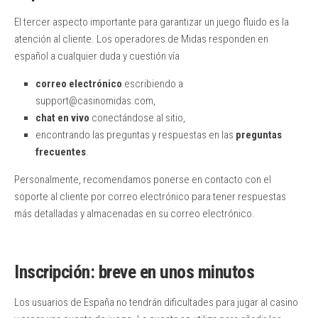
El tercer aspecto importante para garantizar un juego fluido es la
atención al cliente. Los operadores de Midas responden en
español a cualquier duda y cuestión vía
correo electrónico
escribiendo a
support@casinomidas.com
,
chat en vivo
conectándose al sitio,
encontrando las preguntas y respuestas en las
preguntas
frecuentes
.
Personalmente, recomendamos ponerse en contacto con el
soporte al cliente por correo electrónico para tener respuestas
más detalladas y almacenadas en su correo electrónico.
Inscripción: breve en unos minutos
Los usuarios de España no tendrán dificultades para jugar al casino