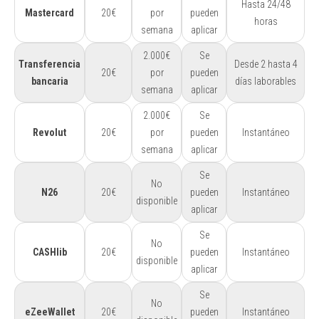
Hasta 24/48
Mastercard
20€
por
pueden
horas
semana
aplicar
2.000€
Se
Transferencia
Desde 2 hasta 4
20€
por
pueden
bancaria
días laborables
semana
aplicar
2.000€
Se
Revolut
20€
por
pueden
Instantáneo
semana
aplicar
Se
No
N26
20€
pueden
Instantáneo
disponible
aplicar
Se
No
CASHlib
20€
pueden
Instantáneo
disponible
aplicar
Se
No
eZeeWallet
20€
pueden
Instantáneo