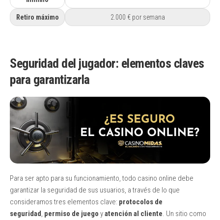
Retiro máximo
2.000 € por semana
Seguridad del jugador: elementos claves
para garantizarla
Para ser apto para su funcionamiento, todo casino online debe
garantizar la seguridad de sus usuarios, a través de lo que
consideramos tres elementos clave:
protocolos de
seguridad
,
permiso de juego
y
atención al cliente
. Un sitio como